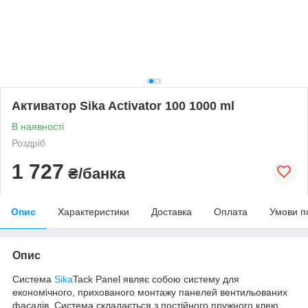
Активатор Sika Activator 100 1000 ml
В наявності
Роздріб
1 727
₴/банка
Опис
Характеристики
Доставка
Оплата
Умови п
Опис
Система
Sika
Tack Panel являє собою систему для
економічного, прихованого монтажу панелей вентильованих
фасадів. Система складається з постійного пружного клею