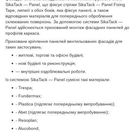
SikaTack — Panel, що фіксує стрічки SikaTack — Panel Fixing
Tape, липкої з обох боків, яка фіксує панелі, а також
відповідних матеріалів для попереднього оброблення
склеюваних поверхонь. За допомогою системи SikaTack —
Panel здійснюється прихований монтаж фасадних панелей до
профілів каркаса.
Приховане кріплення панелей вентильованих фасадів для
таких застосувань:
- житлові, торгові та офісні будівлі;
- нові будівлі та реконструкція;
— внутрішні оздоблювальні роботи.
Із системою SikaTack — Panel сумісні такі матеріали:
- Trespa;
- Fundermax;
- Plastica (підлягає попередньому випробуванню);
- Abet (підлягає попередньому випробуванню);
- Resoplan;
- Alucobond;