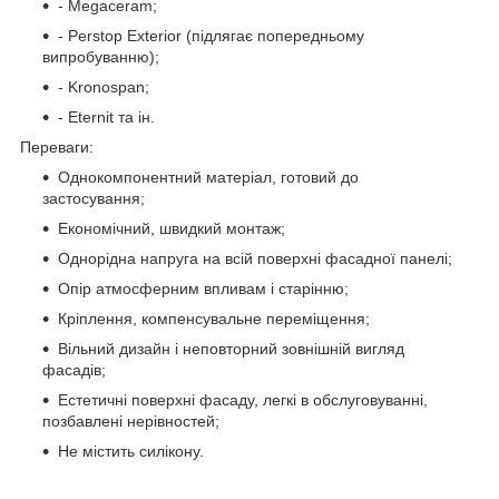
- Megaceram;
- Perstop Exterior (підлягає попередньому
випробуванню);
- Kronospan;
- Eternit та ін.
Переваги:
Однокомпонентний матеріал, готовий до
застосування;
Економічний, швидкий монтаж;
Однорідна напруга на всій поверхні фасадної панелі;
Опір атмосферним впливам і старінню;
Кріплення, компенсувальне переміщення;
Вільний дизайн і неповторний зовнішній вигляд
фасадів;
Естетичні поверхні фасаду, легкі в обслуговуванні,
позбавлені нерівностей;
Не містить силікону.