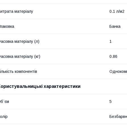
итрата матеріалу
0.1 л/м2
паковка
Банка
асовка матеріалу (л)
1
асовка матеріалу (кг)
0.86
ількість компонентів
Одноком
Користувальницькі характеристики
б`єм
5
олір
Безбарвн