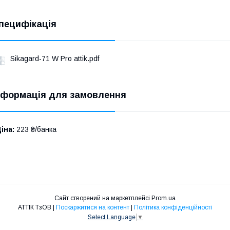
пецифікація
Sikagard-71 W Pro attik.pdf
нформація для замовлення
іна:
223 ₴/банка
Сайт створений на маркетплейсі
Prom.ua
АТТІК ТзОВ |
Поскаржитися на контент
|
Політика конфіденційності
Select Language
▼