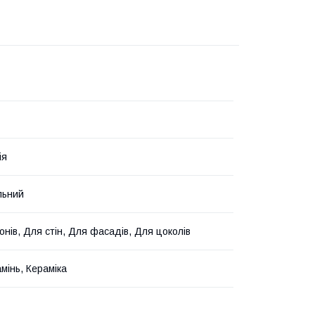
ія
льний
онів, Для стін, Для фасадів, Для цоколів
мінь, Кераміка