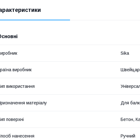
арактеристики
Основні
иробник
Sika
раїна виробник
Швейцар
ип використання
Універса
ризначення матеріалу
Для балк
ип поверхні
Бетон, Ка
посіб нанесення
Ручний