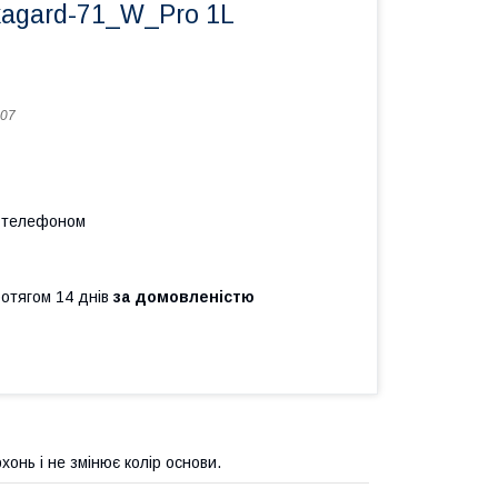
kagard-71_W_Pro 1L
07
а телефоном
ротягом 14 днів
за домовленістю
онь і не змінює колір основи.