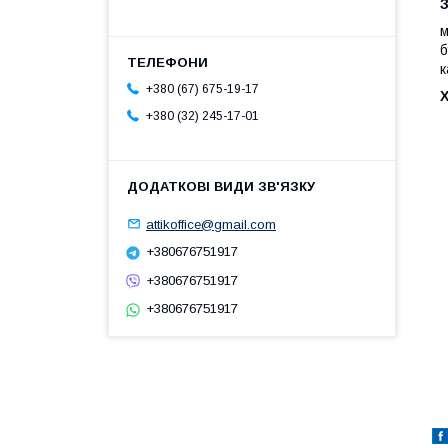
м
б
к
+380 (67) 675-19-17
+380 (32) 245-17-01
attikoffice@gmail.com
+380676751917
+380676751917
+380676751917