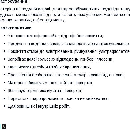
Застосування:
атеріал на водяній основі. Для гідрофобізувальних, водовідштовху
удівельних матеріалів від води та погодных условий. Наноситься на
аменю, кераміки, азбестоцементу.
Характеристики:
Утворює атмосферостійке, гідрофобне покриття;
Продукт на водяній основі, із сильною водовідштовхувальною 
Покриття стійке до вивітрювання, руйнування, ультрафіолетов
Запобігає появі сольових відкладень, грибків і плесени;
Має високу адгезія й глибоке проникнення;
Просочення безбарвне, і не змінює колір і різновид основи;
Матеріал збільшує морозостійкість поверхні;
Збільшує термін експлуатації поверхні;
Пористість і паропроникність основи не змінюються;
Для зовнішніх і внутрішніх робіт.