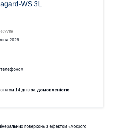
kagard-WS 3L
:
467786
рпня 2026
а телефоном
ротягом 14 днів
за домовленістю
інеральних поверхонь з ефектом «мокрого