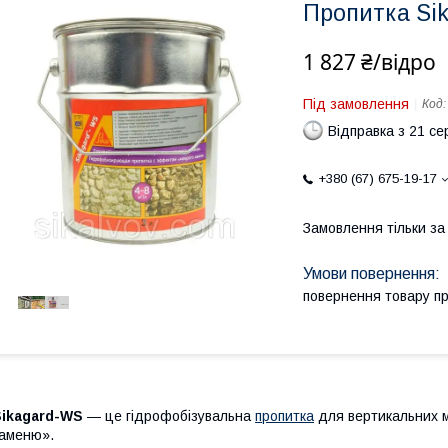
Пропитка Si
1 827 ₴/відро
Під замовлення
Код
Відправка з 21 се
+380 (67) 675-19-17
Замовлення тільки з
повернення товару п
Sikagard-WS
— це гідрофобізувальна
пропитка
для вертикальних м
аменю».