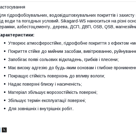
астосування
ля гідрофобізувальних, водовідштовхувальних покриттів і захисту 
ід води та погодных условий. Sikagard-WS наноситься на різні осно
ераміки, азбестоцементу, дерева, ДСП, ДВП, OSB, QSB, магнезійни
Характеристики:
Утворює атмосферостійке, гідрофобне покриття з ефектом «м
Покриття стійке до мийним засобам, вивітрюванню, руйнуван
Запобігає появі сольових відкладень, грибків і плесени;
Має високу адгезію до будь-яким основам і глибоке проникнен
Покращує стійкість поверхонь до впливу вологи;
Надає поверхні блиску і насиченість;
Матеріал збільшує морозостійкість поверхні;
Збільшує термін експлуатації поверхні;
Для зовнішніх і внутрішніх робіт.