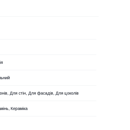
ія
льний
онів, Для стін, Для фасадів, Для цоколів
мінь, Кераміка