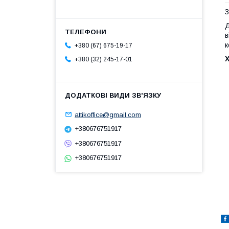
З
Д
в
к
+380 (67) 675-19-17
+380 (32) 245-17-01
attikoffice@gmail.com
+380676751917
+380676751917
+380676751917