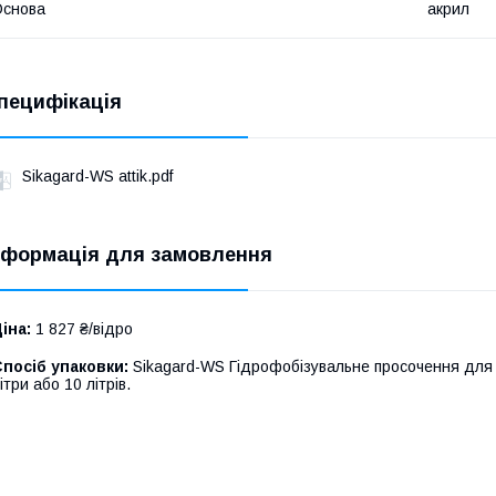
Основа
акрил
пецифікація
Sikagard-WS attik.pdf
нформація для замовлення
іна:
1 827 ₴/відро
посіб упаковки:
Sikagard-WS Гідрофобізувальне просочення для 
ітри або 10 літрів.