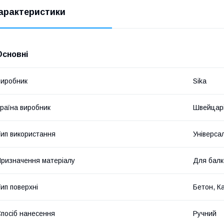
арактеристики
Основні
иробник
Sika
раїна виробник
Швейцар
ип використання
Універса
ризначення матеріалу
Для балк
ип поверхні
Бетон, Ка
посіб нанесення
Ручний