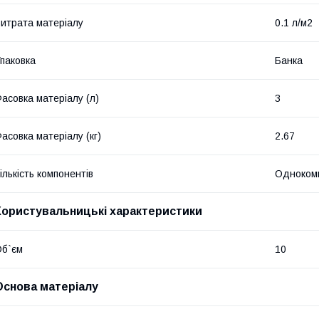
итрата матеріалу
0.1 л/м2
паковка
Банка
асовка матеріалу (л)
3
асовка матеріалу (кг)
2.67
ількість компонентів
Одноком
Користувальницькі характеристики
б`єм
10
Основа матеріалу