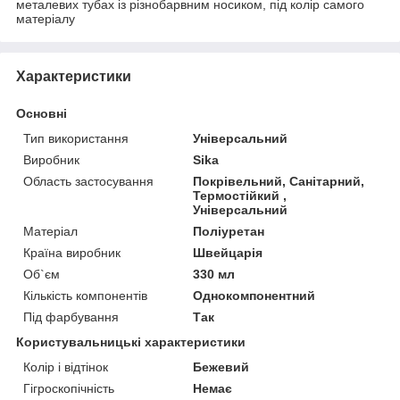
металевих тубах із різнобарвним носиком, під колір самого
матеріалу
Характеристики
Основні
Тип використання
Універсальний
Виробник
Sika
Область застосування
Покрівельний, Санітарний,
Термостійкий ,
Універсальний
Матеріал
Поліуретан
Країна виробник
Швейцарія
Об`єм
330 мл
Кількість компонентів
Однокомпонентний
Під фарбування
Так
Користувальницькі характеристики
Колір і відтінок
Бежевий
Гігроскопічність
Немає