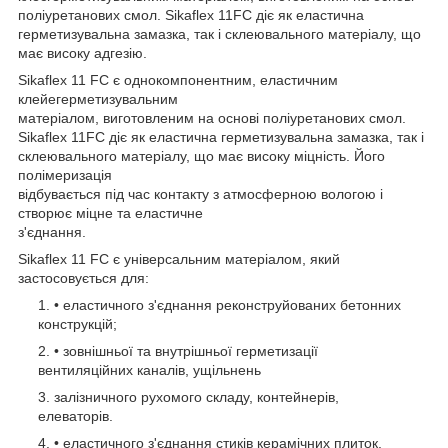
поліуретанових смол. Sikaflex 11FC діє як еластична
герметизувальна замазка, так і склеювального матеріалу, що
має високу адгезію.
Sikaflex 11 FC є однокомпонентним, еластичним
клейегерметизувальним
матеріалом, виготовленим на основі поліуретанових смол.
Sikaflex 11FC діє як еластична герметизувальна замазка, так і
склеювального матеріалу, що має високу міцність. Його
полімеризація
відбувається під час контакту з атмосферною вологою і
створює міцне та еластичне
з'єднання.
Sikaflex 11 FC є універсальним матеріалом, який
застосовується для:
• еластичного з'єднання реконструйованих бетонних
конструкцій;
• зовнішньої та внутрішньої герметизації
вентиляційних каналів, ущільнень
залізничного рухомого складу, контейнерів,
елеваторів.
• еластичного з'єднання стиків керамічних плиток,