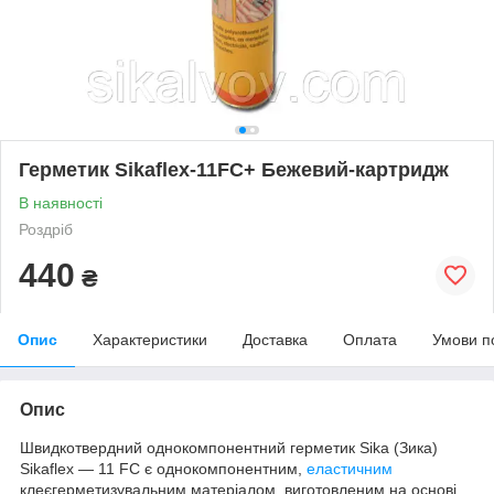
Герметик Sikaflex-11FC+ Бежевий-картридж
В наявності
Роздріб
440
₴
Опис
Характеристики
Доставка
Оплата
Умови п
Опис
Швидкотвердний однокомпонентний герметик Sika (Зика)
Sikaflex — 11 FC є однокомпонентним,
еластичним
клеєгерметизувальним матеріалом, виготовленим на основі