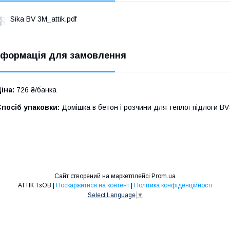
Sika BV 3M_attik.pdf
нформація для замовлення
іна:
726 ₴/банка
посіб упаковки:
Домішка в бетон і розчини для теплої підлоги BV-3M.
Сайт створений на маркетплейсі
Prom.ua
АТТІК ТзОВ |
Поскаржитися на контент
|
Політика конфіденційності
Select Language
▼