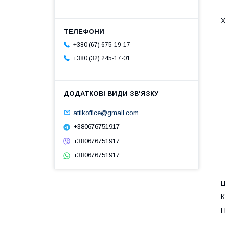
Х
+380 (67) 675-19-17
+380 (32) 245-17-01
attikoffice@gmail.com
+380676751917
+380676751917
+380676751917
Ц
К
П