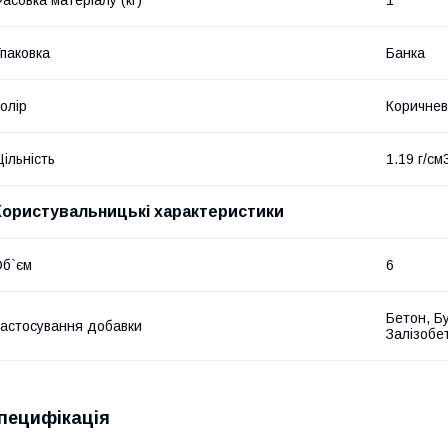
асовка матеріалу (кг)
1
паковка
Банка
олір
Коричне
ільність
1.19 г/см
Користувальницькі характеристики
б`єм
6
Бетон, Б
астосування добавки
Залізобе
пецифікація