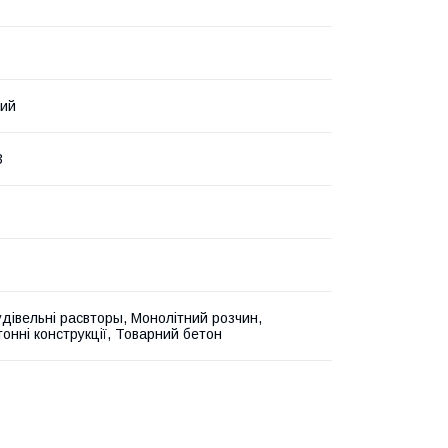
вий
3
удівельні расвторы, Монолітний розчин,
тонні конструкції, Товарний бетон