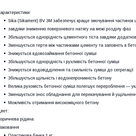
арактеристики:
Sika (Sikament) BV 3M забезпечує краще змочування частинок
завдяки зниженню поверхневого натягу на межі розділу фаз
Збільшується однорідність цементного тіста завдяки додатк
Зменшується тертя між частинками цементу та заповніть в бето
Знижується вдовозаймання бетонної суміші
Збільшується однорідність і рухливість бетонної суміші
Знижується водовідділення та схильність суміші до сегрегації
Збільшується щільність і водонепроникність бетону
Велика рухомість бетонної суміші полегшує перероблення — у
Зменшується знос обладнання для перекачування й ущільненн
Можливість отримання високоміцного бетону
вет:
оричнева рідина
аковання
Пластикова банка 1 кг;