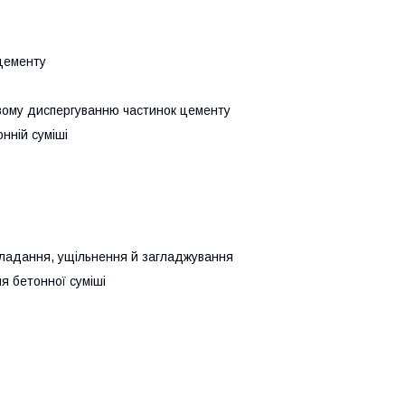
 цементу
овому диспергуванню частинок цементу
нній суміші
кладання, ущільнення й загладжування
я бетонної суміші