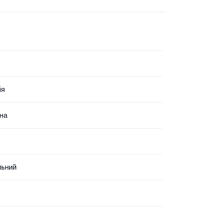
ія
на
льний