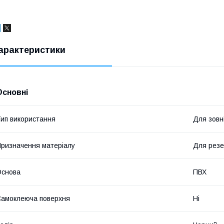
арактеристики
Основні
ип використання
Для зовн
ризначення матеріалу
Для резер
Основа
ПВХ
амоклеюча поверхня
Ні