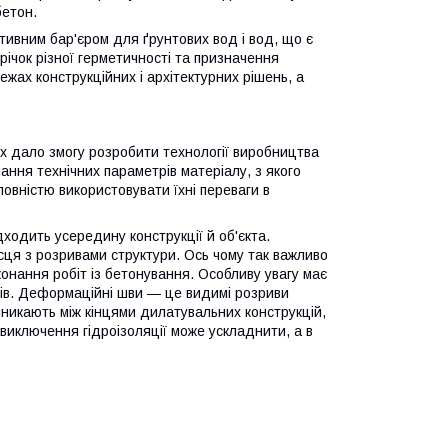
бетон.
тивним бар'єром для ґрунтових вод і вод, що є
ічок різної герметичності та призначення
ежах конструкційних і архітектурних рішень, а
х дало змогу розробити технології виробництва
ання технічних параметрів матеріалу, з якого
 повністю використовувати їхні переваги в
одить усередину конструкції й об'єкта.
сця з розривами структури. Ось чому так важливо
онання робіт із бетонування. Особливу увагу має
ивів. Деформаційні шви — це видимі розриви
иникають між кінцями дилатувальних конструкцій,
иключення гідроізоляції може ускладнити, а в