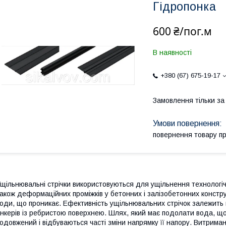
Гідропонка
600 ₴/пог.м
В наявності
+380 (67) 675-19-17
Замовлення тільки з
повернення товару п
щільнювальні стрічки використовуються для ущільнення технологіч
акож деформаційних проміжків у бетонних і залізобетонних констр
оди, що проникає. Ефективність ущільнювальних стрічок залежить 
нкерів із ребристою поверхнею. Шлях, який має подолати вода, що
одовжений і відбуваються часті зміни напрямку її напору. Витрима