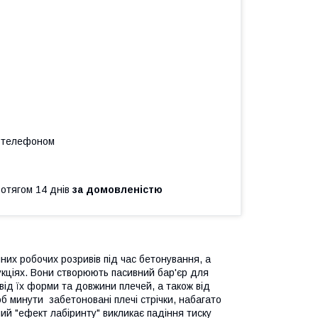
а телефоном
ротягом 14 днів
за домовленістю
них робочих розривів під час бетонування, а
укціях. Вони створюють пасивний бар'єр для
від їх форми та довжини плечей, а також від
б минути забетоновані плечі стрічки, набагато
ний "ефект лабіринту" викликає падіння тиску