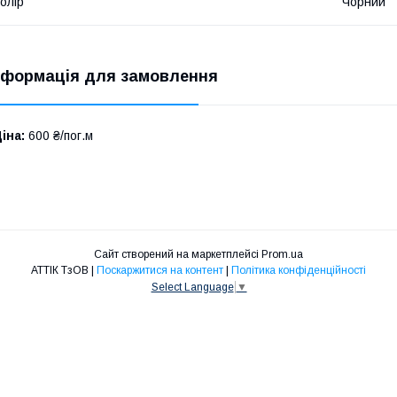
олір
Чорний
нформація для замовлення
іна:
600 ₴/пог.м
Сайт створений на маркетплейсі
Prom.ua
АТТІК ТзОВ |
Поскаржитися на контент
|
Політика конфіденційності
Select Language
▼