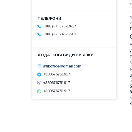
в
П
п
к
+380 (67) 675-19-17
т
+380 (32) 245-17-01
У
у
с
к
attikoffice@gmail.com
У
+380676751917
В
п
+380676751917
б
+380676751917
б
з
к