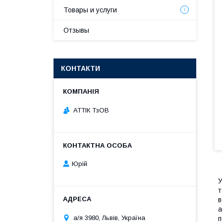
Товары и услуги
Отзывы
КОНТАКТИ
АТТІК ТзОВ
Юрій
У
т
в
а
а/я 3980, Львів, Україна
п