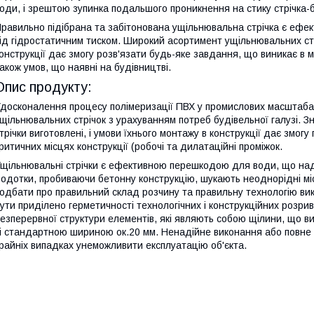
оди, і зрештою зупинка подальшого проникнення на стику стрічка-
равильно підібрана та забітонована ущільнювальна стрічка є ефек
ід гідростатичним тиском. Широкий асортимент ущільнювальних стр
онструкції дає змогу розв'язати будь-яке завдання, що виникає в м
акож умов, що наявні на будівництві.
Опис продукту:
досконалення процесу полімеризації ПВХ у промислових масштаба
щільнювальних стрічок з урахуванням потреб будівельної галузі. Зн
трічки виготовлені, і умови їхнього монтажу в конструкції дає змогу
ритичних місцях конструкції (робочі та дилатаційні проміжок.
щільнювальні стрічки є ефективною перешкодою для води, що надх
одотки, пробиваючи бетонну конструкцію, шукають неоднорідні мі
одбати про правильний склад розчину та правильну технологію вик
ути приділено герметичності технологічних і конструкційних розр
езперервної структури елементів, які являють собою щілини, що в
і стандартною шириною ок.20 мм. Ненадійне виконання або повне в
райніх випадках унеможливити експлуатацію об'єкта.