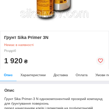
Грунт Sika Primer 3N
Немає в наявності
Роздріб
1 920
₴
Опис
Характеристики
Доставка
Оплата
Умови п
Опис
Ґрунт Sika Primer-3 N однокомпонентний прозорий компаунд
для ґрунтування поверхонь
перед нанесенням клеїв і герметиків на поліуретановій