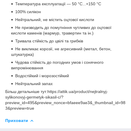
Температура експлуатації — 50 °C...+150 °C
100% силікон
Нейтральний, не містить оцтової кислоти
Не призводить до помутніння чутливих до оцтової
кислоти каменів (мармур, травертин та ін.)
Тривала стійкість до цвілі та грибків
Не викликає корозії, не агресивний (метал, бетон,
штукатурка)
Чудова стійкість до погодних умов і сонячного
випромінювання
Водостійкий і морозостійкий
Нейтральний запах
Більш детальніше тут:https://attik.ua/product/nejtralnyj-
sylikonovyj-germetyk-sikasil-c/?
preview_id=495&preview_nonce=bfaeee9ae3&_thumbnail_id=98
3&preview=true
Приховати