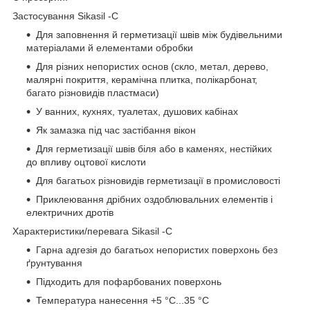
Застосування Sikasil -C
Для заповнення й герметизації швів між будівельними
матеріалами й елементами обробки
Для різних непористих основ (скло, метал, дерево,
малярні покриття, керамічна плитка, полікарбонат,
багато різновидів пластмаси)
У ванних, кухнях, туалетах, душових кабінах
Як замазка під час застібання вікон
Для герметизації швів біля або в каменях, нестійких
до впливу оцтової кислоти
Для багатьох різновидів герметизації в промисловості
Приклеювання дрібних оздоблювальних елементів і
електричних дротів
Характеристики/перевага Sikasil -C
Гарна адгезія до багатьох непористих поверхонь без
ґрунтування
Підходить для пофарбованих поверхонь
Температура нанесення +5 °C...35 °C