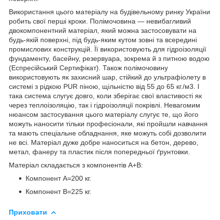
Використання цього матеріалу на будівельному ринку України
робить свої перші кроки. Полімочовина — невибагливий
двокомпонентний матеріал, який можна застосовувати на
будь-якій поверхні, під будь-яким кутом зовні та всередині
промислових конструкцій. Її використовують для гідроізоляції
фундаменту, басейну, резервуара, зокрема й з питною водою
(Еспресійський Сертифікат). Також полімочовину
використовують як захисний шар, стійкий до ультрафіолету в
системі з рідкою PUR піною, щільністю від 55 до 65 кг./м3. І
така система слугує довго, коли зберігає свої властивості як
через теплоізоляцію, так і гідроізоляції покрівлі. Невагомим
нюансом застосування цього матеріалу слугує те, що його
можуть наносити тільки професіонали, які пройшли навчання
та мають спеціальне обладнання, яке можуть собі дозволити
не всі. Матеріал дуже добре наноситься на бетон, дерево,
метал, фанеру та пластик після попередньої ґрунтовки.
Матеріал складається з компонентів А+В:
Компонент А=200 кг.
Компонент В=225 кг.
Приховати