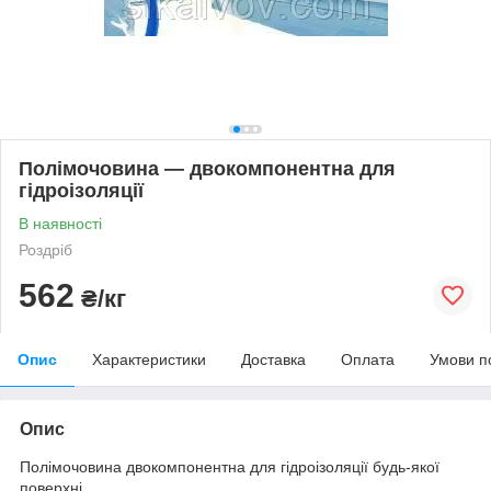
Полімочовина — двокомпонентна для
гідроізоляції
В наявності
Роздріб
562
₴/кг
Опис
Характеристики
Доставка
Оплата
Умови п
Опис
Полімочовина двокомпонентна для гідроізоляції будь-якої
поверхні.