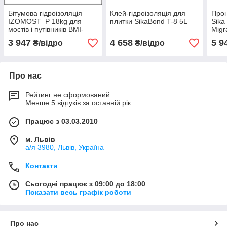
Бітумова гідроізоляція
Клей-гідроізоляція для
Прон
IZOMOST_P 18kg для
плитки SikaBond T-8 5L
Sika
мостів і путівників BMI-
Мigr
ICOPAL
3 947
4 658
5 9
₴/відро
₴/відро
Про нас
Рейтинг не сформований
Менше 5 відгуків за останній рік
Працює з 03.03.2010
м. Львів
а/я 3980, Львів, Україна
Контакти
Сьогодні працює з 09:00 до 18:00
Показати весь графік роботи
Про нас