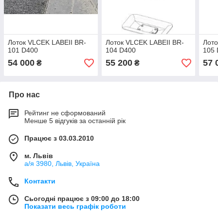
Лоток VLCEK LABEII BR-
Лоток VLCEK LABEII BR-
Лото
101 D400
104 D400
105
54 000
55 200
57 
₴
₴
Про нас
Рейтинг не сформований
Менше 5 відгуків за останній рік
Працює з 03.03.2010
м. Львів
а/я 3980, Львів, Україна
Контакти
Сьогодні працює з 09:00 до 18:00
Показати весь графік роботи