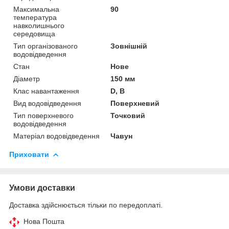
Максимальна
90
температура
навколишнього
середовища
Тип організованого
Зовнішній
водовідведення
Стан
Нове
Діаметр
150 мм
Клас навантаження
D, В
Вид водовідведення
Поверхневий
Тип поверхневого
Точковий
водовідведення
Матеріал водовідведення
Чавун
Приховати
Умови доставки
Доставка здійснюється тільки по передоплаті.
Нова Пошта