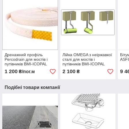
Дренажний профіль
Лійка OMEGA з неіржавкої
Біту
Percodrain для мостів і
сталі для мостів і
ASFI
путівників BMI-ICOPAL
путівників BMI-ICOPAL
1 200
2 100
9 4
₴/пог.м
₴
Подібні товари компанії