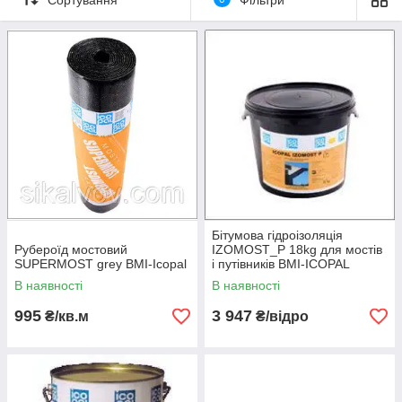
цієї будови можна побачити тут
Міст Вроцлава.
Бітумова гідроізоляція
Рубероїд мостовий
IZOMOST_P 18kg для мостів
SUPERMOST grey BMI-Icopal
і путівників BMI-ICOPAL
В наявності
В наявності
995
3 947
₴/кв.м
₴/відро