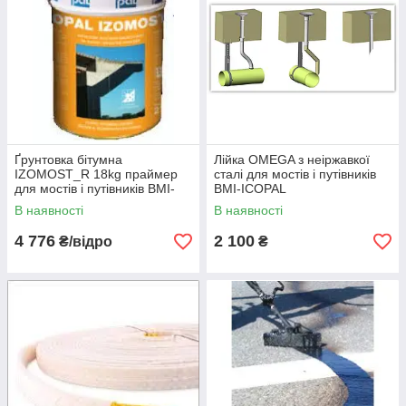
Ґрунтовка бітумна
Лійка OMEGA з неіржавкої
IZOMOST_R 18kg праймер
сталі для мостів і путівників
для мостів і путівників BMI-
BMI-ICOPAL
ICOPAL
В наявності
В наявності
4 776
2 100
₴/відро
₴