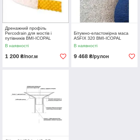
Дренажний профіль
Percodrain для мостів і
Бітумно-еластомірна маса
путівників BMI-ICOPAL
ASFIX 320 BMI-ICOPAL
В наявності
В наявності
1 200
9 468
₴/пог.м
₴/рулон