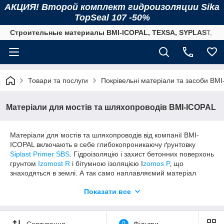
АКЦИЯ! Второй комплект гидроизоляции Sika
TopSeal 107 -50%
Строительные материалы BMI-ICOPAL, TEXSA, SYPLAST, SI
Товари та послуги
Покрівельні матеріали та засоби BM
Матеріали для мостів та шляхопроводів BMI-ICOPAL
Матеріали для мостів та шляхопроводів від компанії BMI-
ICOPAL включають в себе глибокопроникаючу ґрунтовку
Siplast Primer SBS
. Гідроізоляцію і захист бетонних поверхонь
грунтом
Izomost R
і бітумною ізоляцією I
zomos P
, що
знаходяться в землі. А так само наплавляємий матеріал
рулонного типу на основі бітуму
Supermost Grey
.
Показати все
Найбільший об'єкт, який був побудований в Польщі, з
використанням матеріалів концерну BMI-ICOPAL для
гідроізоляції склав 75 000 квадратних метрів. Грандіозність
Сортування
0
Фільтри